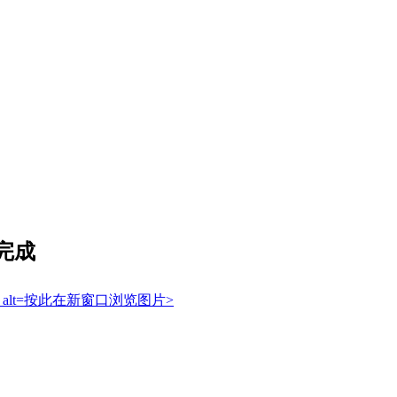
完成
 border=0 alt=按此在新窗口浏览图片>