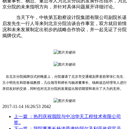
杨董事长、杨总、董总等人为北京分院的发展作出指示，为北
京分院的未来指明方向，并针对具体问题展开详细讨论。
当天下午，中铁第五勘察设计院集团有限公司副院长谌
启发先生一行人等来到北京分院洽谈合作事宜，双方就目前情
况和未来发展制定出初步的战略合作协议，并一起见证了分院
揭牌仪式。
在北京分院揭牌仪式的晚宴上，分院邀请了北京市交通规划界老前辈张仁先生、
王小明先生和邵春福教授，几位领导和师长与杨涛董事长、钱林波总经理等人进行
亲切友好的交谈，同时也对北京分院的发展提出殷切期望和表示了大力的支持。
2017-11-14 16:26:53
2042
上一篇
：热烈庆祝我院与中冶华天工程技术有限公司
签..
下一篇
：我院董事长杨涛受邀给阿尔及利亚政府官员