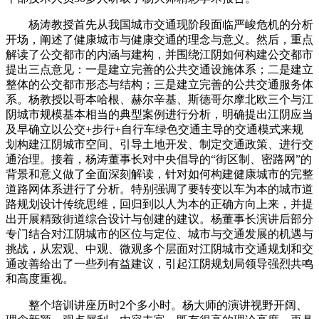
杨涛教授首先从我国城市交通现阶段面临严峻危机的分析
开场，阐述了健康城市与健康交通的理念与意义。然后，重点
解读了公交都市的内涵与建构，并围绕江阴如何构建公交都市
提出三点意见：一是建立完善的公共交通设施体系；二是建立
整体的公交都市形态与结构；三是建立完善的公共交通服务体
系。杨教授以哥本哈根、赫尔辛基、斯德哥尔摩北欧三个与江
阴城市规模基本相当的典型案例进行分析，明确提出江阴应当
及早确立以公交+步行+自行车绿色交通主导的交通模式来规
划构建江阴城市空间、引导土地开发、制定交通政策、进行交
通治理。接着，杨涛董事长对中央倡导的“街区制、密路网”的
背景和意义做了全面深刻解读，针对如何构建健康城市的完整
道路网体系进行了分析。特别强调了要转变以车为本的城市道
路规划设计传统思维，回归到以人为本的正确方向上来，并提
出开展精致街道综合设计与创建的建议。杨董事长演讲后部分
专门结合对江阴城市的区位与定位、城市与交通发展的机遇与
挑战，从宏观、中观、微观多个层面对江阴城市交通规划和交
通改善给出了一些列有益建议，引起江阴规划局领导强烈共鸣
和高度重视。
整个培训讲座历时2个多小时。杨大师的演讲视野开阔、