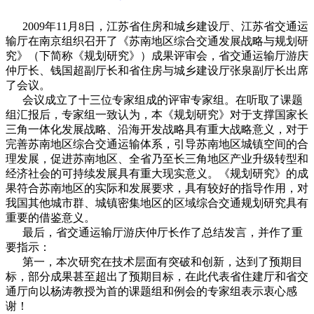
2009年11月8日，江苏省住房和城乡建设厅、江苏省交通运
输厅在南京组织召开了《苏南地区综合交通发展战略与规划研
究》（下简称《规划研究》）成果评审会，省交通运输厅游庆
仲厅长、钱国超副厅长和省住房与城乡建设厅张泉副厅长出席
了会议。
会议成立了十三位专家组成的评审专家组。在听取了课题
组汇报后，专家组一致认为，本《规划研究》对于支撑国家长
三角一体化发展战略、沿海开发战略具有重大战略意义，对于
完善苏南地区综合交通运输体系，引导苏南地区城镇空间的合
理发展，促进苏南地区、全省乃至长三角地区产业升级转型和
经济社会的可持续发展具有重大现实意义。《规划研究》的成
果符合苏南地区的实际和发展要求，具有较好的指导作用，对
我国其他城市群、城镇密集地区的区域综合交通规划研究具有
重要的借鉴意义。
最后，省交通运输厅游庆仲厅长作了总结发言，并作了重
要指示：
第一，本次研究在技术层面有突破和创新，达到了预期目
标，部分成果甚至超出了预期目标，在此代表省住建厅和省交
通厅向以杨涛教授为首的课题组和例会的专家组表示衷心感
谢！