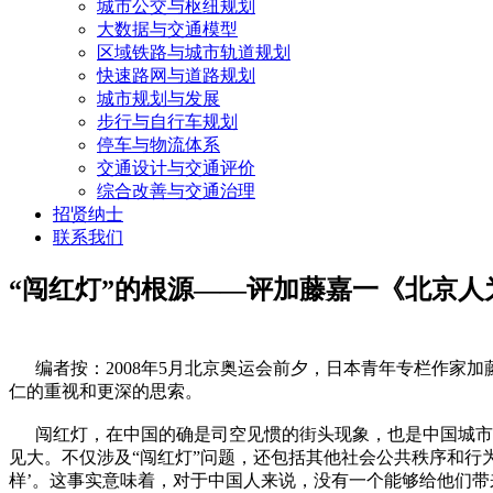
城市公交与枢纽规划
大数据与交通模型
区域铁路与城市轨道规划
快速路网与道路规划
城市规划与发展
步行与自行车规划
停车与物流体系
交通设计与交通评价
综合改善与交通治理
招贤纳士
联系我们
“闯红灯”的根源——评加藤嘉一《北京人
编者按：2008年5月北京奥运会前夕，日本青年专栏作家
仁的重视和更深的思索。
闯红灯，在中国的确是司空见惯的街头现象，也是中国城市政
见大。不仅涉及“闯红灯”问题，还包括其他社会公共秩序和行
样’。这事实意味着，对于中国人来说，没有一个能够给他们带