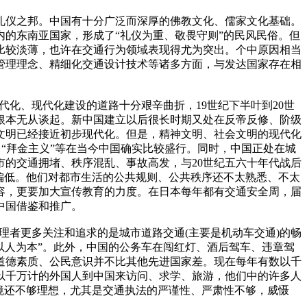
礼仪之邦。中国有十分广泛而深厚的佛教文化、儒家文化基础。
的东南亚国家，形成了“礼仪为重、敬畏守则”的民风民俗。但
比较淡薄，也许在交通行为领域表现得尤为突出。个中原因相当
管理理念、精细化交通设计技术等诸多方面，与发达国家存在相
化、现代化建设的道路十分艰辛曲折，19世纪下半叶到20世
根本无从谈起。新中国建立以后很长时期又处在反帝反修、阶级
文明已经接近初步现代化。但是，精神文明、社会文明的现代化
、“拜金主义”等在当今中国确实比较盛行。同时，中国正处在城
的交通拥堵、秩序混乱、事故高发，与20世纪五六十年代战后
偏低。他们对都市生活的公共规则、公共秩序还不太熟悉、不太
容，更要加大宣传教育的力度。在日本每年都有交通安全周，届
中国借鉴和推广。
者更多关注和追求的是城市道路交通(主要是机动车交通)的畅
“以人为本”。此外，中国的公务车在闯红灯、酒后驾车、违章驾
道德素质、公民意识并不比其他先进国家差。现在每年有数以千
以千万计的外国人到中国来访问、求学、旅游，他们中的许多人
境还不够理想，尤其是交通执法的严谨性、严肃性不够，威慑