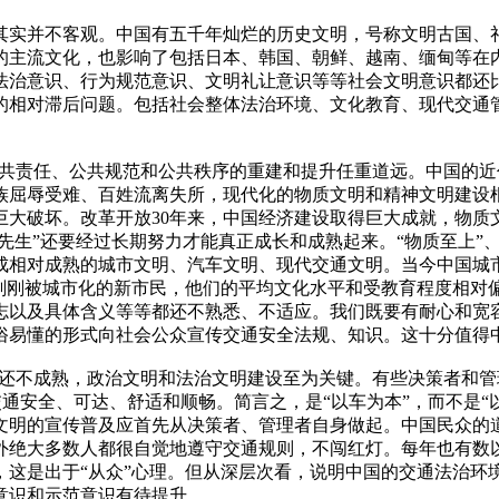
其实并不客观。中国有五千年灿烂的历史文明，号称文明古国、
的主流文化，也影响了包括日本、韩国、朝鲜、越南、缅甸等在内
法治意识、行为规范意识、文明礼让意识等等社会文明意识都还
的相对滞后问题。包括社会整体法治环境、文化教育、现代交通
责任、公共规范和公共秩序的重建和提升任重道远。中国的近代
族屈辱受难、百姓流离失所，现代化的物质文明和精神文明建设
巨大破坏。改革开放30年来，中国经济建设取得巨大成就，物质
先生”还要经过长期努力才能真正成长和成熟起来。“物质至上”
成相对成熟的城市文明、汽车文明、现代交通文明。当今中国城市
是刚刚被城市化的新市民，他们的平均文化水平和受教育程度相对
志以及具体含义等等都还不熟悉、不适应。我们既要有耐心和宽
俗易懂的形式向社会公众宣传交通安全法规、知识。这十分值得
还不成熟，政治文明和法治文明建设至为关键。有些决策者和管理
交通安全、可达、舒适和顺畅。简言之，是“以车为本”，而不是
文明的宣传普及应首先从决策者、管理者自身做起。中国民众的
外绝大多数人都很自觉地遵守交通规则，不闯红灯。每年也有数
，这是出于“从众”心理。但从深层次看，说明中国的交通法治环
意识和示范意识有待提升。