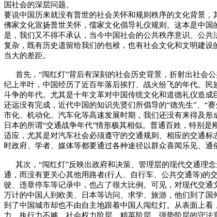
国社会的深层问题。
要说中国历来就没有普世的社会关怀和规则秩序的文化背景，
佛家文化宣扬普世关怀，儒家文化倡导礼仪规则。这本是中国
是，我们又不得不承认，当今中国社会的公共秩序意识、公共
复杂，既有历史遗留给我们的包袱，也有社会文化和文明建设
当大的差距。
首先，“闯红灯”背后有深刻的社会历史背景，折射出社会公共
纪上半叶，中国经历了近百年落后挨打、战火纷飞的年代。民
斗争的年代。尤其是十年文革对中国传统文化和道德礼仪造成
还远没有完成，近代中国的知识先贤们所倡导的“德先生”、“赛
市化、机动化、汽车化等高速发展时期，我们还没有来得及形
日本的所谓“交通战争年代”情形极其相似。普通百姓，特别
适应，尤其是对汽车社会必须遵守的交通规则、相应的交通标
时政府、学者、媒体等都要通过各种途径以群众喜闻乐见、通
其次，“闯红灯”反映出政府和决策、管理层的现代交通理念
通，而没有更关心其他用路者(行人、自行车、公共交通等)的
驶、违章停车等记录中，也占了很大比例。可见，对现代交通
万计的中国人到欧美、日本等访问、求学、旅游，他们到了国
到了中国城市却也不由自主地跟着中国人闯红灯。从表面上看
力、执行力不够，社会权力阶层、精英阶层、强势阶层的守法