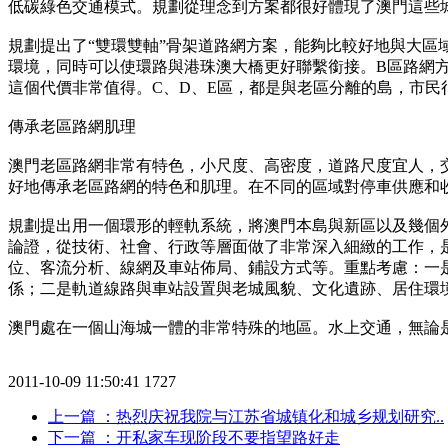
低碳綠色交通模式。規劃從理念到方案都很好體現了澳門這些
規劃提出了“雙環雙軸”骨架道路網方案，能夠比較好地與大區
環境，同時可以使環路與港珠澳大橋更好聯繫銜接。B區路網
這個代價非常值得。C、D、E區，都是與老區分離的島，市
傳承老區路網肌理
澳門老區路網非常有特色，小尺度、高密度，道路尺度宜人，
好地傳承老區路網的特色和肌理。在不同的區域對停車供應和
規劃提出用一個環形的輕軌系統，將澳門本島與新區以及幾個
論證，從技術、社會、行政等層面做了非常深入細緻的工作，
位、客流分析、線網及車站佈局、鋪設方式等。重點考慮：一
係；二是軌道線路與車站設置與老城風貌、文化遺跡、居住環
澳門處在一個山海城一體的非常特殊的地區。水上交通，無論
2011-10-09 11:50:41
1727
上一篇
：热烈庆祝我院与江苏省城镇化和城乡规划研究..
下一篇
：开私家车现阶段不要指望路好走