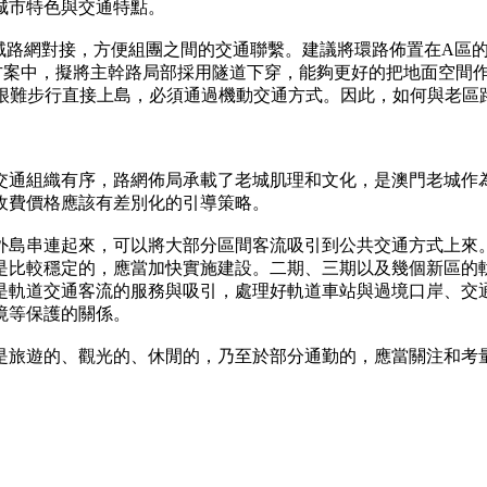
城市特色與交通特點。
域路網對接，方便組團之間的交通聯繫。建議將環路佈置在A區
方案中，擬將主幹路局部採用隧道下穿，能夠更好的把地面空間
民很難步行直接上島，必須通過機動交通方式。因此，如何與老區
交通組織有序，路網佈局承載了老城肌理和文化，是澳門老城作
收費價格應該有差別化的引導策略。
外島串連起來，可以將大部分區間客流吸引到公共交通方式上來
是比較穩定的，應當加快實施建設。二期、三期以及幾個新區的
是軌道交通客流的服務與吸引，處理好軌道車站與過境口岸、交
境等保護的關係。
是旅遊的、觀光的、休閒的，乃至於部分通勤的，應當關注和考