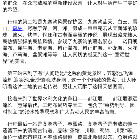
的群众，在众志成城的重新建设家园，让人对生活产生了美好
的希望。
行程的第二站是九寨沟风景保护区。九寨沟
蓝天、白云、雪
山、
森林
、尽融于瀑、河、滩、缀成一串串宛若从天而降的珍
珠；篝火、烤羊、锅庄和古老而美丽的传说，展现出藏羌族人
民热情强悍的民族风情。参观了九寨沟的著名景点——诺日朗
瀑布、犀牛海、老虎海、树正瀑布、树正群海、卧龙海、火花
海、芦苇海、盆景滩等等，让人真切的感受到这一“童话世
界”的美誉。
第三站来到了有“人间瑶池”之称的黄龙景区，五彩池,飞瀑
流辉,迎宾池,金沙铺地,洗身洞，这一个个精致的景点，让人聆
听着这片土地的古老传说，更让人沉醉于这幅天然图画。
接着来到了世界水利文化的鼻祖——都江堰。 都江堰源远
流长，惠泽后代。工程布局巧夺天工，包含了“乘势利导、因
时制宜”的治水指导思想和广大劳动人民的丰富智慧。
行程最后一站是宽窄巷子、春熙路。宽窄巷子是老成都惟一
遗留下来的清朝古街道。品味“茶馆、川剧、蜀锦、川菜”等。
而位于成都市锦江区春熙路街道，覆盖北新街以东、总府路以