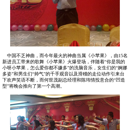
中国不乏神曲，而今年最火的神曲当属《小苹果》，由15名
新进员工带来的歌舞《小苹果》火爆登场，伴随着“你是我的
小呀小苹果，怎么爱你都不嫌多”的洗脑音乐，女生们的“婀娜
多姿”和男生们“帅气”的千手观音以及滑稽的走位动作引来台
下欢声笑语不断，而何世茂副总经理和陈玮情投意合的“凹造
型”将晚会推向了第一个高潮。