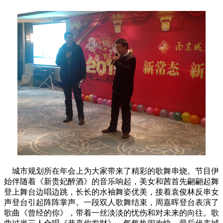
城市规划所在年会上为大家带来了精彩的歌舞串烧。节目伊
始伴随着《新贵妃醉酒》的音乐响起，美女和茜首先翩翩起舞
登上舞台边唱边跳，长长的水袖舞姿优美，接着袁俊林反串女
声登台引起阵阵掌声。一段双人歌舞结束，周嘉晖登台表演了
歌曲《曾经的你》，带着一丝淡淡的忧伤和对未来的向往。歌