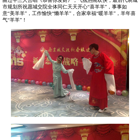
曲过半三人合唱《恭喜你发财》，气氛热闹欢快，最后代表城
市规划所祝愿城交院全体同仁天天开心“喜羊羊”，事事如
意“美羊羊”，工作愉快“懒羊羊”，合家幸福“暖羊羊”，羊年喜
气“羊羊”！