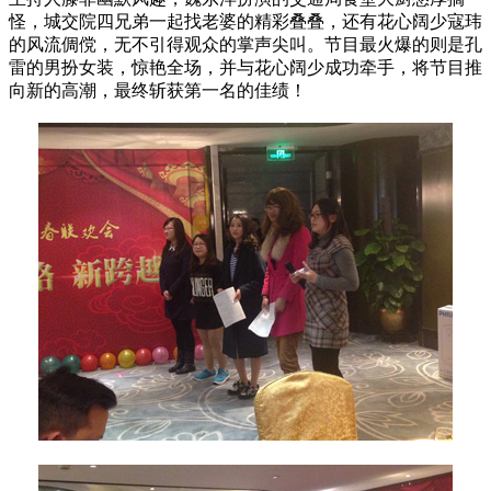
怪，城交院四兄弟一起找老婆的精彩叠叠，还有花心阔少寇玮
的风流倜傥，无不引得观众的掌声尖叫。节目最火爆的则是孔
雷的男扮女装，惊艳全场，并与花心阔少成功牵手，将节目推
向新的高潮，最终斩获第一名的佳绩！