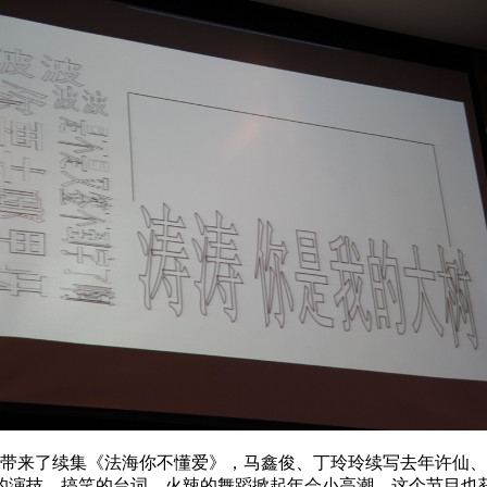
带来了续集《法海你不懂爱》，马鑫俊、丁玲玲续写去年许仙、
的演技、搞笑的台词、火辣的舞蹈掀起年会小高潮，这个节目也