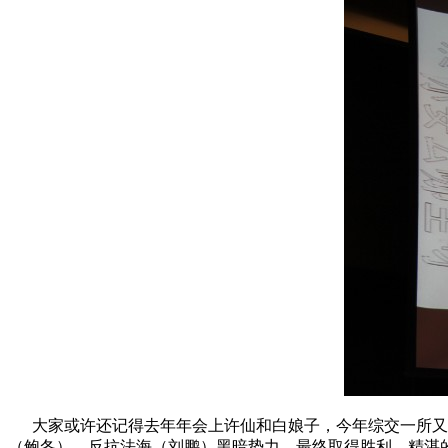
大家或许还记得去年年会上许仙和白娘子，今年综交一所又
（鲍冬），反抗法海（刘鹏）黑暗势力，最终取得胜利。精湛