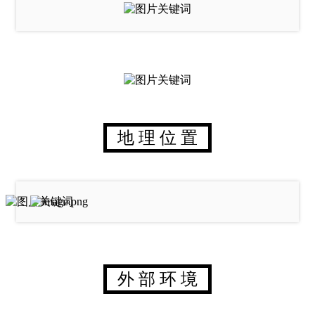
地 理 位 置
外 部 环 境